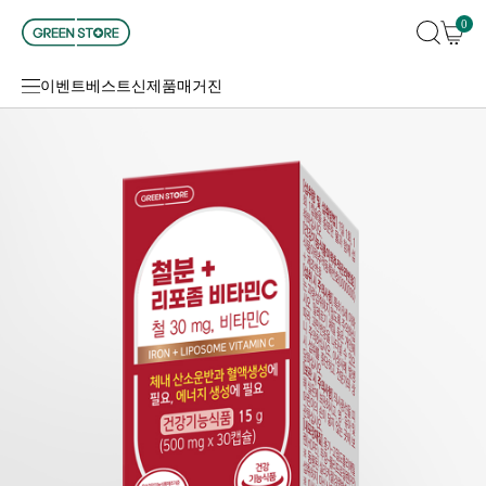
0
이벤트
베스트
신제품
매거진