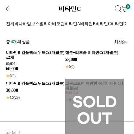
0
비타민C
전체
바나바잎
보스웰리아
비오틴
비타민A
비타민B
비타민C
비타민D
총
4
개
의 상품
최신순
비타민B 컴플렉스 위드C(2개월분)
철분+리포좀 비타민C(1개월분)
x2개
28,000
60,000
★
0
(0)
60,000
★
0
(0)
비타민B 컴플렉스 위드C(2개월분)
그린스토어 속편한 중성비타민C(1
개월분)
30,000
Sold Out
★
4.5
(29)
★
0
(0)
고객센터