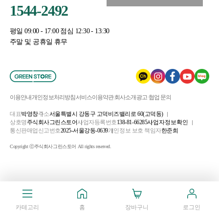
1544-2492
평일 09:00 - 17:00 점심 12:30 - 13:30
주말 및 공휴일 휴무
이용안내
개인정보처리방침
서비스이용약관
회사소개
광고·협업 문의
대표
박영창
주소
서울특별시 강동구 고덕비즈밸리로 60(고덕동)
상호명
주식회사그린스토어
사업자등록번호
138-81-66285
사업자정보확인
통신판매업신고번호
2025-서울강동-0639
개인정보 보호 책임자
한준희
Copyright ⓒ주식회사그린스토어 All rights reserved.
카테고리
홈
장바구니
로그인