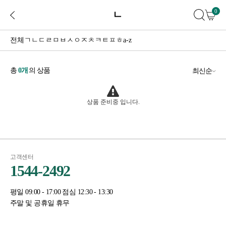
0
ㄴ
전체
ㄱ
ㄴ
ㄷ
ㄹ
ㅁ
ㅂ
ㅅ
ㅇ
ㅈ
ㅊ
ㅋ
ㅌ
ㅍ
ㅎ
a-z
총
0
개
의 상품
최신순
상품 준비중 입니다.
고객센터
1544-2492
평일 09:00 - 17:00 점심 12:30 - 13:30
주말 및 공휴일 휴무