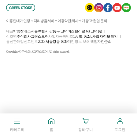
이용안내
개인정보처리방침
서비스이용약관
회사소개
광고·협업 문의
대표
박영창
주소
서울특별시 강동구 고덕비즈밸리로 60(고덕동)
상호명
주식회사그린스토어
사업자등록번호
138-81-66285
사업자정보확인
통신판매업신고번호
2025-서울강동-0639
개인정보 보호 책임자
한준희
Copyright ⓒ주식회사그린스토어 All rights reserved.
카테고리
홈
장바구니
로그인