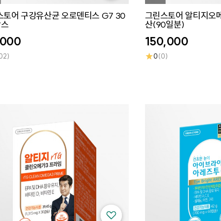
토어 구강유산균 오로덴티스 G7 30
그린스토어 알티지오메
박스
산(90일분)
,000
150,000
★
02)
0
(0)