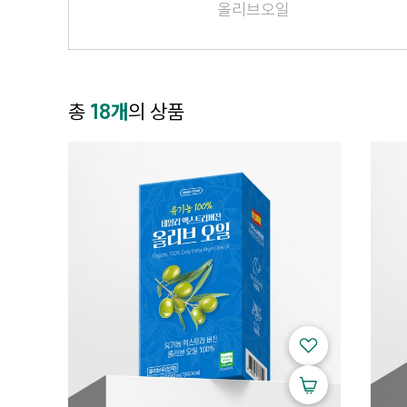
올리브오일
총
18개
의 상품