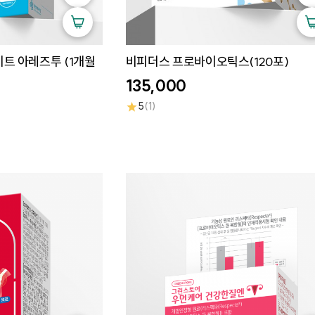
트 아레즈투 (1개월
비피더스 프로바이오틱스(120포)
135,000
★
5
(1)