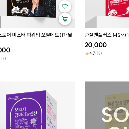
토어 미스터 파워업 쏘팔메토(1개월
관절엔플러스 MSM(
20,000
000
★
4.7
(13)
(17)