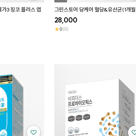
가3 징코 플러스 엽
그린스토어 당케어 혈당&유산균(1개월
28,000
★
0
(0)