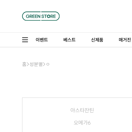
이벤트
베스트
신제품
매거진
홈
>
성분별
>
ㅇ
아스타잔틴
오메가6