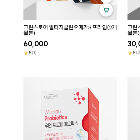
그린스토어 알티지클린오메가3 프라임(2개
그린
월분)
월분)
60,000
30,
★
★
5
(1)
5
(2