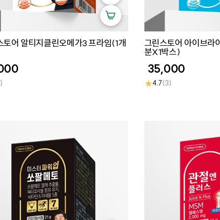
스토어 알티지클린오메가3 프라임(1개
그린스토어 아이브라이
분X1박스)
000
35,000
★
)
4.7
(3)