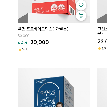
우먼 프로바이오틱스(1개월분)
그린스
분)
50,000
22,
20,000
60%
★
4.9
★
5
(4)