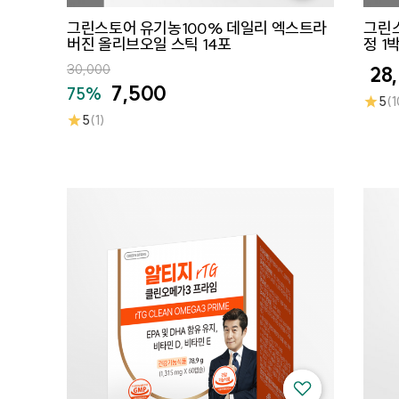
그린스토어 유기농100% 데일리 엑스트라
그린스
버진 올리브오일 스틱 14포
정 1
30,000
28
7,500
75%
★
5
(1
★
5
(1)