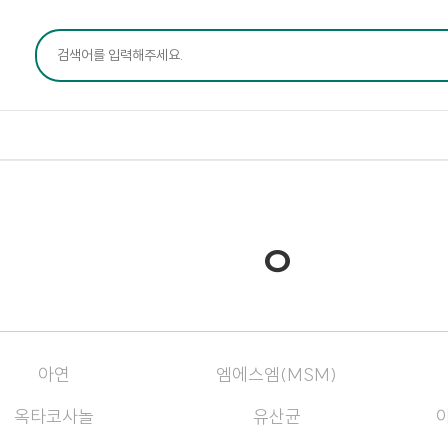
ㅇ
아연
엠에스엠(MSM)
옥타코사놀
유산균