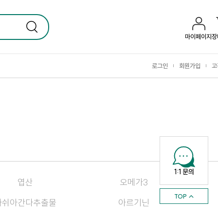
마이페이지
장
로그인
회원가입
고
|
|
1:1 문의
엽산
오메가3
TOP ↑
아쉬아간다추출물
아르기닌