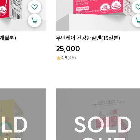
1개월분)
우먼케어 건강한질엔(15일분)
25,000
★
4.8
(45)