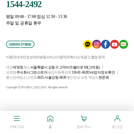
1544-2492
평일 09:00 - 17:00 점심 12:30 - 13:30
주말 및 공휴일 휴무
이용안내
개인정보처리방침
서비스이용약관
회사소개
광고·협업 문의
대표
박영창
주소
서울특별시 강동구 고덕비즈밸리로 60(고덕동)
상호명
주식회사그린스토어
사업자등록번호
138-81-66285
사업자정보확인
통신판매업신고번호
2025-서울강동-0639
개인정보 보호 책임자
한준희
Copyright ⓒ주식회사그린스토어 All rights reserved.
카테고리
홈
장바구니
로그인