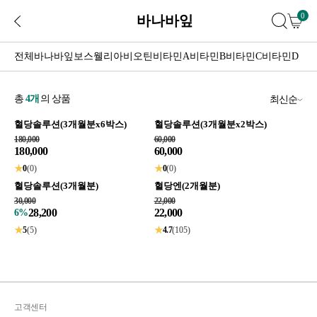
0
바나바잎
전체
바나바잎
보스웰리아
비오틴
비타민A
비타민B
비타민C
비타민D
총
4
개
의 상품
최신순
혈당솔루션(3개월분x6박스)
혈당솔루션(3개월분x2박스)
180,000
60,000
180,000
60,000
★
0
(0)
★
0
(0)
혈당솔루션(3개월분)
혈당엔(2개월분)
30,000
22,000
28,200
22,000
6%
★
5
(5)
★
4.7
(105)
고객센터