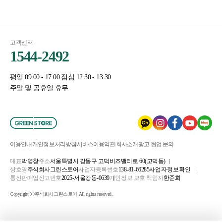
고객센터
1544-2492
평일 09:00 - 17:00 점심 12:30 - 13:30
주말 및 공휴일 휴무
이용안내
개인정보처리방침
서비스이용약관
회사소개
광고·협업 문의
대표
박영창
주소
서울특별시 강동구 고덕비즈밸리로 60(고덕동)
상호명
주식회사그린스토어
사업자등록번호
138-81-66285
사업자정보확인
통신판매업신고번호
2025-서울강동-0639
개인정보 보호 책임자
한준희
Copyright ⓒ주식회사그린스토어 All rights reserved.