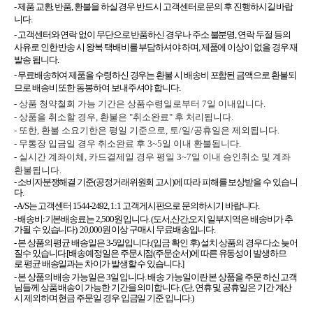
- 제품 교환, 반품, 환불을 하실 경우 반드시 고객센터로 문의 후 진행하시길 바랍
니다.
- 고객센터와 연락 없이 무단으로 반품하신 경우나 주소 불분명, 연락 두절 등의
사유로 인한 반송 시 왕복 택배비를 부담하셔야 하며, 제품에 이상이 없을 경우 재
발송 됩니다.
- 무료배송하여 제품을 수령하신 경우는 환불 시 배송비 포함된 금액으로 환불되
므로 배송비 또한 동봉하여 보내주셔야 합니다.
- 상품 청약철회 가능 기간은 상품수령일로부터 7일 이내입니다.
- 상품을 취소할 경우, 환불은 "취소완료" 후 처리됩니다.
- 또한, 환불 소요기한은 평일 기준으로, 토/일/공휴일은 제외됩니다.
- 무통장 입금일 경우 취소완료 후 3~5일 이내 환불됩니다.
- 실시간 계좌이체, 카드결제일 경우 평일 3~7일 이내 승인취소 및 계좌
환불됩니다.
- 소비자분쟁해결 기준(공정거래위원회 고시)에 따라 피해를 보상받을 수 있습니
다.
- A/S는 고객센터 1544-2492, 1:1 고객게시판으로 문의하시기 바랍니다.
- 배송비:기본배송료는 2,500원 입니다. (도서,산간,오지 일부지역은 배송비가 추
가될 수 있습니다) 20,000원 이상 구매시 무료배송입니다.
- 본 상품의 평균 배송일은 3-5일입니다.(입금 확인 후) 설치 상품의 경우 다소 늦어
질수 있습니다.[배송예정일은 주문시점(주문순서)에 따른 유동성이 발생하므
로 평균 배송일과는 차이가 발생할 수 있습니다.]
- 본 상품의 배송 가능일은 3일 입니다. 배송 가능일이란 본 상품을 주문 하신 고객
님들께 상품 배송이 가능한 기간을 의미합니다. (단, 연휴 및 공휴일은 기간 계산
시 제외하며 현금 주문일 경우 입금일 기준 입니다.)