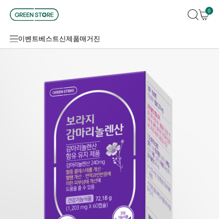
0
이벤트
베스트
신제품
매거진