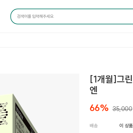
[1개월]그
엔
66%
35,000
배송
이 상품