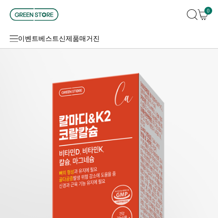
0
이벤트
베스트
신제품
매거진