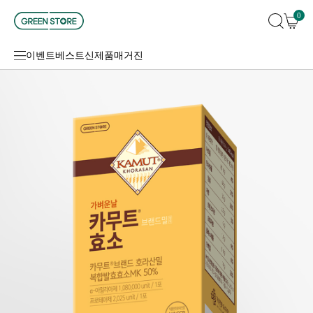
0
이벤트
베스트
신제품
매거진