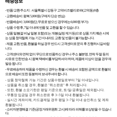
배송정보
- 반품/교환 주소지 :
서울특별시 강동구 고덕비즈밸리로 60(고덕동) 8층
- 교환배송비: 왕복 5,000원 (구매자 단순 변심)
- 반품배송비: 3,000원(단, 무료로 받으신 경우에는 6,000원 부가)
- 상품 수령 후, 7일 이내에 반품 및 교환을 할 수 있습니다.
- 상품 밀봉(겉 비닐 밀봉 포함) 또는 개봉(실링 제거 등)으로 상품 가치 훼손 시에
는 상품 청약철회 가능 기간 이내라도 교환 및 반품이 불가능합니다.
- 제품 교환, 반품, 환불을 하실 경우 반드시 고객센터로 문의 후 진행하시길 바랍
니다.
- 고객센터와 연락 없이 무단으로 반품하신 경우나 주소 불분명, 연락 두절 등의
사유로 인한 반송 시 왕복 택배비를 부담하셔야 하며, 제품에 이상이 없을 경우 재
발송 됩니다.
- 무료배송하여 제품을 수령하신 경우는 환불 시 배송비 포함된 금액으로 환불되
므로 배송비 또한 동봉하여 보내주셔야 합니다.
- 상품 청약철회 가능 기간은 상품수령일로부터 7일 이내입니다.
- 상품을 취소할 경우, 환불은 "취소완료" 후 처리됩니다.
- 또한, 환불 소요기한은 평일 기준으로, 토/일/공휴일은 제외됩니다.
- 무통장 입금일 경우 취소완료 후 3~5일 이내 환불됩니다.
- 실시간 계좌이체, 카드결제일 경우 평일 3~7일 이내 승인취소 및 계좌
환불됩니다.
- 소비자분쟁해결 기준(공정거래위원회 고시)에 따라 피해를 보상받을 수 있습니
다.