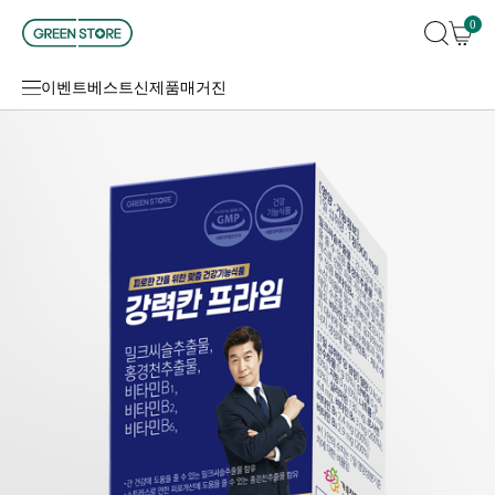
0
이벤트
베스트
신제품
매거진