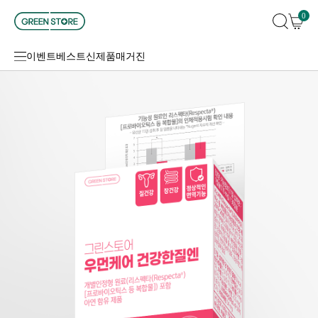
0
이벤트
베스트
신제품
매거진