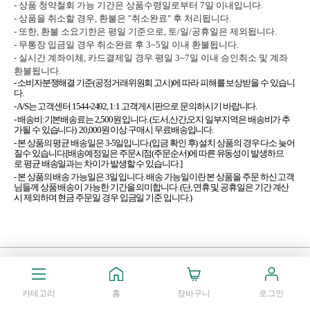
- 상품 청약철회 가능 기간은 상품수령일로부터 7일 이내입니다.
- 상품을 취소할 경우, 환불은 "취소완료" 후 처리됩니다.
- 또한, 환불 소요기한은 평일 기준으로, 토/일/공휴일은 제외됩니다.
- 무통장 입금일 경우 취소완료 후 3~5일 이내 환불됩니다.
- 실시간 계좌이체, 카드결제일 경우 평일 3~7일 이내 승인취소 및 계좌
환불됩니다.
- 소비자분쟁해결 기준(공정거래위원회 고시)에 따라 피해를 보상받을 수 있습니
다.
- A/S는 고객센터 1544-2492, 1:1 고객게시판으로 문의하시기 바랍니다.
- 배송비:기본배송료는 2,500원 입니다. (도서,산간,오지 일부지역은 배송비가 추
가될 수 있습니다) 20,000원 이상 구매시 무료배송입니다.
- 본 상품의 평균 배송일은 3-5일입니다.(입금 확인 후) 설치 상품의 경우 다소 늦어
질수 있습니다.[배송예정일은 주문시점(주문순서)에 따른 유동성이 발생하므
로 평균 배송일과는 차이가 발생할 수 있습니다.]
- 본 상품의 배송 가능일은 3일 입니다. 배송 가능일이란 본 상품을 주문 하신 고객
님들께 상품 배송이 가능한 기간을 의미합니다. (단, 연휴 및 공휴일은 기간 계산
시 제외하며 현금 주문일 경우 입금일 기준 입니다.)
고객센터
1544-2492
카테고리
홈
장바구니
로그인