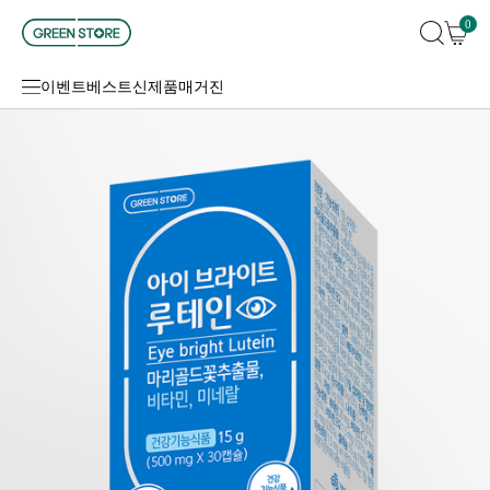
0
이벤트
베스트
신제품
매거진