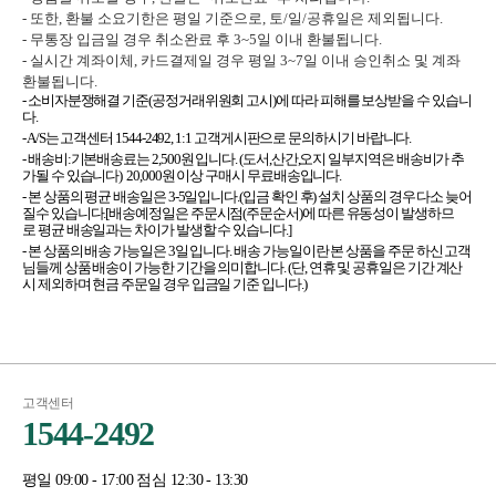
- 또한, 환불 소요기한은 평일 기준으로, 토/일/공휴일은 제외됩니다.
- 무통장 입금일 경우 취소완료 후 3~5일 이내 환불됩니다.
- 실시간 계좌이체, 카드결제일 경우 평일 3~7일 이내 승인취소 및 계좌
환불됩니다.
- 소비자분쟁해결 기준(공정거래위원회 고시)에 따라 피해를 보상받을 수 있습니
다.
- A/S는 고객센터 1544-2492, 1:1 고객게시판으로 문의하시기 바랍니다.
- 배송비:기본배송료는 2,500원 입니다. (도서,산간,오지 일부지역은 배송비가 추
가될 수 있습니다) 20,000원 이상 구매시 무료배송입니다.
- 본 상품의 평균 배송일은 3-5일입니다.(입금 확인 후) 설치 상품의 경우 다소 늦어
질수 있습니다.[배송예정일은 주문시점(주문순서)에 따른 유동성이 발생하므
로 평균 배송일과는 차이가 발생할 수 있습니다.]
- 본 상품의 배송 가능일은 3일 입니다. 배송 가능일이란 본 상품을 주문 하신 고객
님들께 상품 배송이 가능한 기간을 의미합니다. (단, 연휴 및 공휴일은 기간 계산
시 제외하며 현금 주문일 경우 입금일 기준 입니다.)
고객센터
1544-2492
평일 09:00 - 17:00 점심 12:30 - 13:30