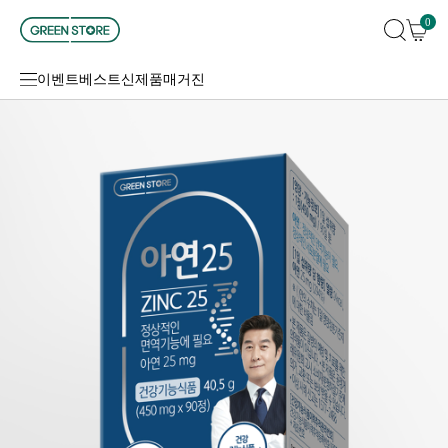
0
이벤트
베스트
신제품
매거진