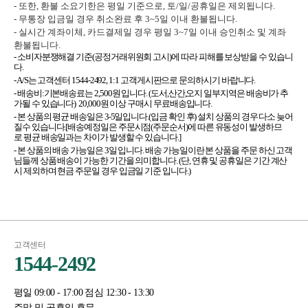
- 또한, 환불 소요기한은 평일 기준으로, 토/일/공휴일은 제외됩니다.
- 무통장 입금일 경우 취소완료 후 3~5일 이내 환불됩니다.
- 실시간 계좌이체, 카드결제일 경우 평일 3~7일 이내 승인취소 및 계좌
환불됩니다.
- 소비자분쟁해결 기준(공정거래위원회 고시)에 따라 피해를 보상받을 수 있습니
다.
- A/S는 고객센터 1544-2492, 1:1 고객게시판으로 문의하시기 바랍니다.
- 배송비:기본배송료는 2,500원 입니다. (도서,산간,오지 일부지역은 배송비가 추
가될 수 있습니다) 20,000원 이상 구매시 무료배송입니다.
- 본 상품의 평균 배송일은 3-5일입니다.(입금 확인 후) 설치 상품의 경우 다소 늦어
질수 있습니다.[배송예정일은 주문시점(주문순서)에 따른 유동성이 발생하므
로 평균 배송일과는 차이가 발생할 수 있습니다.]
- 본 상품의 배송 가능일은 3일 입니다. 배송 가능일이란 본 상품을 주문 하신 고객
님들께 상품 배송이 가능한 기간을 의미합니다. (단, 연휴 및 공휴일은 기간 계산
시 제외하며 현금 주문일 경우 입금일 기준 입니다.)
고객센터
1544-2492
평일 09:00 - 17:00 점심 12:30 - 13:30
주말 및 공휴일 휴무