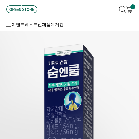
0
이벤트
베스트
신제품
매거진