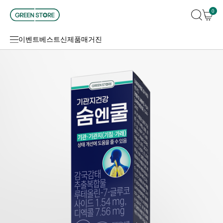
0
이벤트
베스트
신제품
매거진