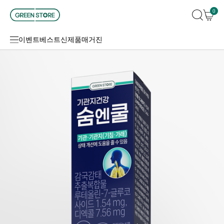
0
이벤트
베스트
신제품
매거진