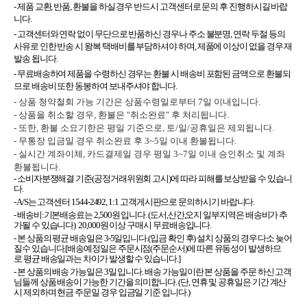
- 제품 교환, 반품, 환불을 하실 경우 반드시 고객센터로 문의 후 진행하시길 바랍
니다.
- 고객센터와 연락 없이 무단으로 반품하신 경우나 주소 불분명, 연락 두절 등의
사유로 인한 반송 시 왕복 택배비를 부담하셔야 하며, 제품에 이상이 없을 경우 재
발송 됩니다.
- 무료배송하여 제품을 수령하신 경우는 환불 시 배송비 포함된 금액으로 환불되
므로 배송비 또한 동봉하여 보내주셔야 합니다.
- 상품 청약철회 가능 기간은 상품수령일로부터 7일 이내입니다.
- 상품을 취소할 경우, 환불은 "취소완료" 후 처리됩니다.
- 또한, 환불 소요기한은 평일 기준으로, 토/일/공휴일은 제외됩니다.
- 무통장 입금일 경우 취소완료 후 3~5일 이내 환불됩니다.
- 실시간 계좌이체, 카드결제일 경우 평일 3~7일 이내 승인취소 및 계좌
환불됩니다.
- 소비자분쟁해결 기준(공정거래위원회 고시)에 따라 피해를 보상받을 수 있습니
다.
- A/S는 고객센터 1544-2492, 1:1 고객게시판으로 문의하시기 바랍니다.
- 배송비:기본배송료는 2,500원 입니다. (도서,산간,오지 일부지역은 배송비가 추
가될 수 있습니다) 20,000원 이상 구매시 무료배송입니다.
- 본 상품의 평균 배송일은 3-5일입니다.(입금 확인 후) 설치 상품의 경우 다소 늦어
질수 있습니다.[배송예정일은 주문시점(주문순서)에 따른 유동성이 발생하므
로 평균 배송일과는 차이가 발생할 수 있습니다.]
- 본 상품의 배송 가능일은 3일 입니다. 배송 가능일이란 본 상품을 주문 하신 고객
님들께 상품 배송이 가능한 기간을 의미합니다. (단, 연휴 및 공휴일은 기간 계산
시 제외하며 현금 주문일 경우 입금일 기준 입니다.)