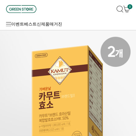
0
이벤트
베스트
신제품
매거진