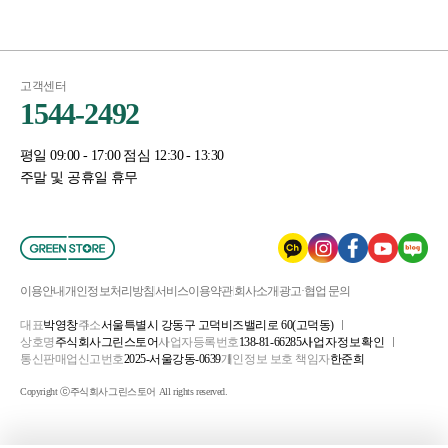
고객센터
1544-2492
평일 09:00 - 17:00 점심 12:30 - 13:30
주말 및 공휴일 휴무
이용안내
개인정보처리방침
서비스이용약관
회사소개
광고·협업 문의
대표
박영창
주소
서울특별시 강동구 고덕비즈밸리로 60(고덕동)
상호명
주식회사그린스토어
사업자등록번호
138-81-66285
사업자정보확인
통신판매업신고번호
2025-서울강동-0639
개인정보 보호 책임자
한준희
Copyright ⓒ주식회사그린스토어 All rights reserved.