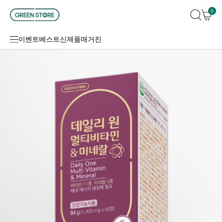
0
이벤트
베스트
신제품
매거진