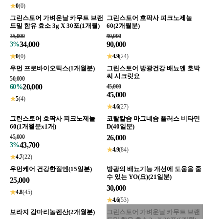
★
0
(0)
그린스토어 가벼운날 카무트 브랜
그린스토어 호팍사 피크노제놀
드밀 함유 효소 3g X 30포(1개월)
60(2개월분)
35,000
90,000
34,000
90,000
3%
★
0
(0)
★
4.9
(24)
우먼 프로바이오틱스(1개월분)
그린스토어 방광건강 배뇨엔 호박
씨 시크릿요
50,000
20,000
60%
45,000
45,000
★
5
(4)
★
4.6
(27)
그린스토어 호팍사 피크노제놀
코랄칼슘 마그네슘 플러스 비타민
60(1개월분x1개)
D(40일분)
45,000
26,000
43,700
3%
★
4.9
(84)
★
4.7
(22)
우먼케어 건강한질엔(15일분)
방광의 배뇨기능 개선에 도움을 줄
수 있는 YO(요)(21일분)
25,000
30,000
★
4.8
(45)
★
4.6
(53)
보라지 감마리놀렌산(2개월분)
그린스토어 가벼운날 카무트 브랜