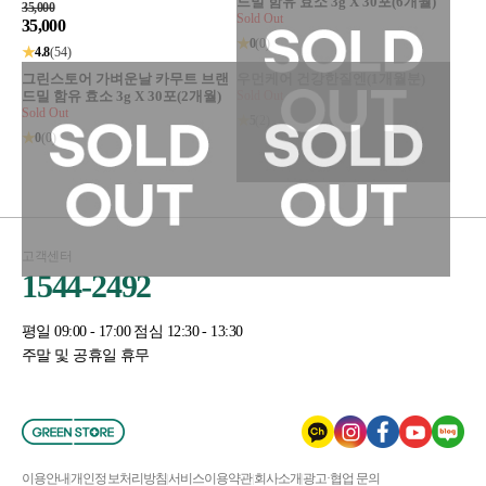
드밀 함유 효소 3g X 30포(6개월)
35,000
Sold Out
35,000
★
0
(0)
★
4.8
(54)
그린스토어 가벼운날 카무트 브랜
우먼케어 건강한질엔(1개월분)
드밀 함유 효소 3g X 30포(2개월)
Sold Out
Sold Out
★
5
(2)
★
0
(0)
고객센터
1544-2492
평일 09:00 - 17:00 점심 12:30 - 13:30
주말 및 공휴일 휴무
이용안내
개인정보처리방침
서비스이용약관
회사소개
광고·협업 문의