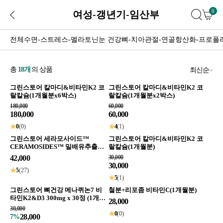
0
여성-갱년기-임산부
전체
수면-스트레스-멜라토닌
눈 건강
뼈-치아
관절-연골
항산화-프로폴
총
18
개
의 상품
최신순
그린스토어 칼마디&비타민K2 코
그린스토어 칼마디&비타민K2 코
랄칼슘(1개월분x6박스)
랄칼슘(1개월분x2박스)
180,000
60,000
180,000
60,000
★
0
(0)
★
4
(1)
그린스토어 세라모사이드™
그린스토어 칼마디&비타민K2 코
CERAMOSIDES™ 밀배유추출물
랄칼슘(1개월분)
먹는 세라마이드 영양제 1개월분
42,000
30,000
30,000
★
5
(27)
★
5
(1)
그린스토어 뼈건강 메나퀴논7 비
철분+리포좀 비타민C(1개월분)
타민K2&D3 300mg x 30정 (1개월
28,000
분)
30,000
★
0
(0)
28,000
7%