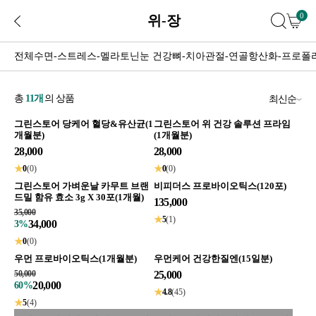
0
위-장
전체
수면-스트레스-멜라토닌
눈 건강
뼈-치아
관절-연골
항산화-프로폴
총
11
개
의 상품
최신순
그린스토어 당케어 혈당&유산균(1
그린스토어 위 건강 솔루션 프라임
개월분)
(1개월분)
28,000
28,000
★
0
(0)
★
0
(0)
그린스토어 가벼운날 카무트 브랜
비피더스 프로바이오틱스(120포)
드밀 함유 효소 3g X 30포(1개월)
135,000
35,000
★
5
(1)
34,000
3%
★
0
(0)
우먼 프로바이오틱스(1개월분)
우먼케어 건강한질엔(15일분)
50,000
25,000
20,000
60%
★
4.8
(45)
★
5
(4)