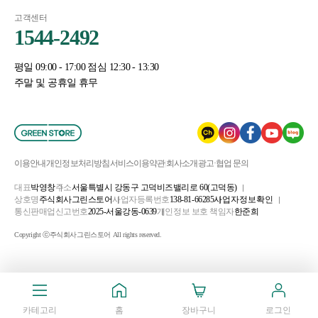
고객센터
1544-2492
평일 09:00 - 17:00 점심 12:30 - 13:30
주말 및 공휴일 휴무
이용안내
개인정보처리방침
서비스이용약관
회사소개
광고·협업 문의
대표
박영창
주소
서울특별시 강동구 고덕비즈밸리로 60(고덕동)
상호명
주식회사그린스토어
사업자등록번호
138-81-66285
사업자정보확인
통신판매업신고번호
2025-서울강동-0639
개인정보 보호 책임자
한준희
Copyright ⓒ주식회사그린스토어 All rights reserved.
카테고리
홈
장바구니
로그인